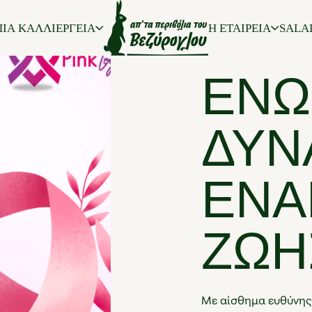
ΙΑ ΚΑΛΛΙΕΡΓΕΙΑ
Η ΕΤΑΙΡΕΙΑ
SALA
ΕΝ
ΔΥΝ
ΈΝΑ
ΖΩΉ
Με αίσθημα ευθύνης κ