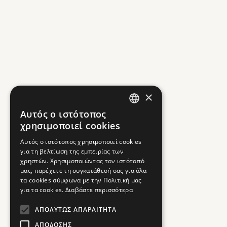
×
Αυτός ο ιστότοπος
GREEK
χρησιμοποιεί cookies
ENGLISH
Αυτός ο ιστότοπος χρησιμοποιεί cookies
για τη βελτίωση της εμπειρίας των
χρηστών. Χρησιμοποιώντας τον ιστότοπό
μας, παρέχετε τη συγκατάθεσή σας για όλα
τα cookies σύμφωνα με την Πολιτική μας
για τα cookies.
Διαβάστε περισσότερα
ΑΠΟΛΎΤΩΣ ΑΠΑΡΑΊΤΗΤΑ
ΑΠΌΔΟΣΗΣ