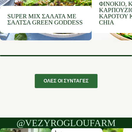
ΦΙΝΌΚΙΟ, 
ΚΑΡΠΟΥΖΙΟ
SUPER MIX ΣΑΛΆΤΑ ΜΕ
ΚΑΡΌΤΟΥ Κ
ΣΆΛΤΣΑ GREEN GODDESS
CHIA
ΟΛΕΣ ΟΙ ΣΥΝΤΑΓΕΣ
@VEZYROGLOUFARM