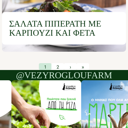
ΣΑΛΆΤΑ ΠΙΠΕΡΆΤΗ ΜΕ
ΚΑΡΠΟΎΖΙ ΚΑΙ ΦΈΤΑ
1
2
›
»
@VEZYROGLOUFARM